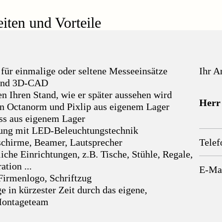
iten und Vorteile
t für einmalige oder seltene Messeeinsätze
Ihr A
 und 3D-CAD
en Ihren Stand, wie er später aussehen wird
Herr
 Octanorm und Pixlip aus eigenem Lager
ss aus eigenem Lager
ung mit LED-Beleuchtungstechnik
chirme, Beamer, Lautsprecher
Telef
he Einrichtungen, z.B. Tische, Stühle, Regale,
tion ...
E-Ma
Firmenlogo, Schriftzug
 in kürzester Zeit durch das eigene,
Montageteam