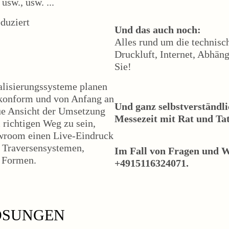
usw., usw. ...
eduziert
Und das auch noch:
Alles rund um die technisc
Druckluft, Internet, Abhän
Sie!
lisierungssysteme planen
n-konform und von Anfang an
Und ganz selbstverständli
naue Ansicht der Umsetzung
Messezeit mit Rat und Tat 
 richtigen Weg zu sein,
wroom einen Live-Eindruck
d Traversensystemen,
Im Fall von Fragen und 
d Formen.
+4915116324071.
ÖSUNGEN