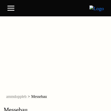
ammdoppleb
>
Messebau
Messebau