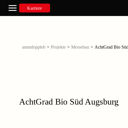
Karriere
ammdoppleb
>
Projekte
>
Messebau
>
AchtGrad Bio Sü
AchtGrad Bio Süd Augsburg