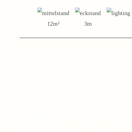
12m²
3m
WIR